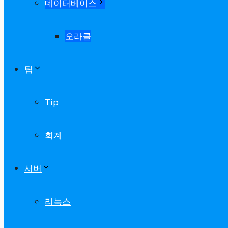
데이터베이스
오라클
팁
Tip
회계
서버
리눅스