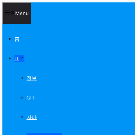
Skip
Menu
to
content
홈
IT
정보
GIT
자바