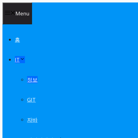
Skip
Menu
to
content
홈
IT
정보
GIT
자바