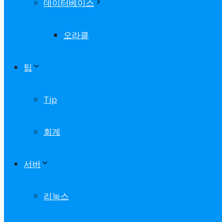
데이터베이스
오라클
팁
Tip
회계
서버
리눅스