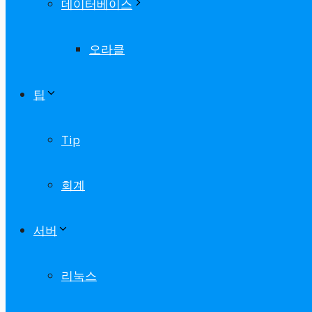
데이터베이스
오라클
팁
Tip
회계
서버
리눅스