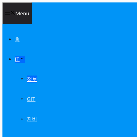
Skip
Menu
to
content
홈
IT
정보
GIT
자바