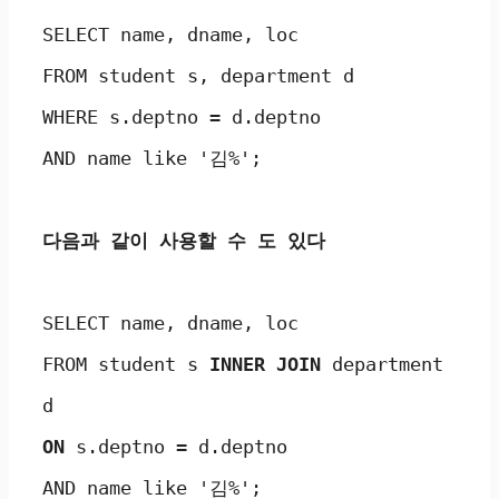
SELECT name, dname, loc

FROM student s, department d

WHERE s.deptno = d.deptno

AND name like '김%';

다음과 같이 사용할 수 도 있다 
SELECT name, dname, loc

FROM student s 
INNER JOIN 
department 
ON
 s.deptno = d.deptno

AND name like '김%';