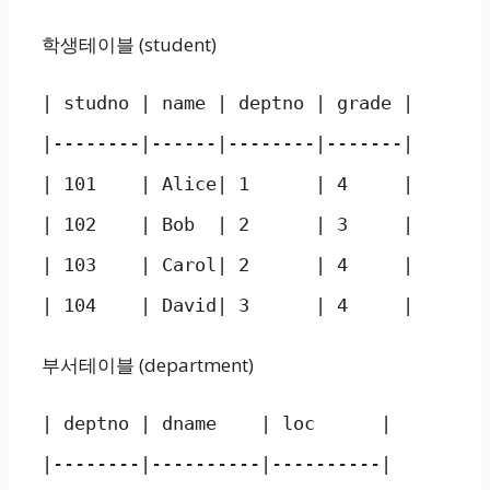
학생테이블 (student)
| studno | name | deptno | grade |

|--------|------|--------|-------|

| 101    | Alice| 1      | 4     |

| 102    | Bob  | 2      | 3     |

| 103    | Carol| 2      | 4     |

| 104    | David| 3      | 4     |
부서테이블 (department)
| deptno | dname    | loc      |

|--------|----------|----------|
