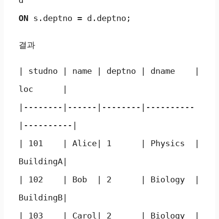
ON 
s.deptno = d.deptno;
결과
| studno | name | deptno | dname    | 
loc      |

|--------|------|--------|----------
|----------|

| 101    | Alice| 1      | Physics  | 
BuildingA|

| 102    | Bob  | 2      | Biology  | 
BuildingB|

| 103    | Carol| 2      | Biology  | 