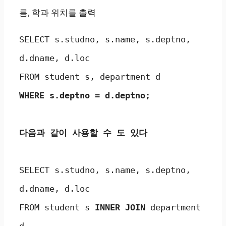
름, 학과 위치를 출력
SELECT s.studno, s.name, s.deptno, 
d.dname, d.loc

WHERE s.deptno = d.deptno;
다음과 같이 사용할 수 도 있다 
SELECT s.studno, s.name, s.deptno, 
d.dname, d.loc

FROM student s
 INNER JOIN 
department 