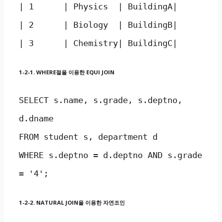
| 1      | Physics  | BuildingA|

| 2      | Biology  | BuildingB|

| 3      | Chemistry| BuildingC|
1-2-1. WHERE절을 이용한 EQUI JOIN
SELECT s.name, s.grade, s.deptno, 
d.dname

FROM student s, department d

WHERE s.deptno = d.deptno AND s.grade 
= '4';
1-2-2. NATURAL JOIN을 이용한 자연조인