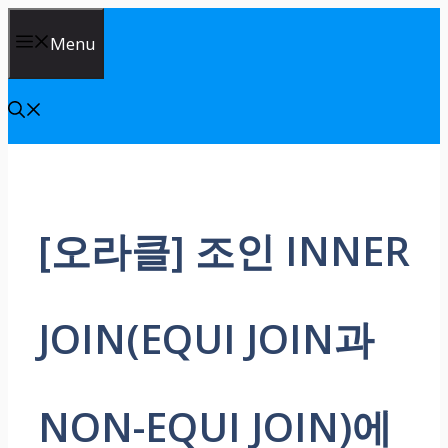
Skip
Menu
to
content
[오라클] 조인 INNER
JOIN(EQUI JOIN과
NON-EQUI JOIN)에