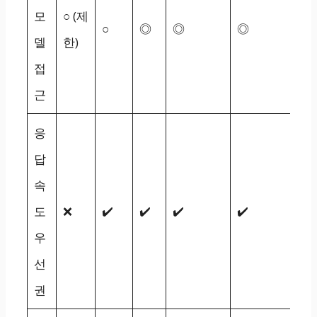
모
○ (제
○
◎
◎
◎
델
한)
접
근
응
답
속
도
❌
✔️
✔️
✔️
✔️
우
선
권