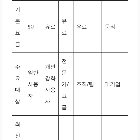
기
본
유
$0
유료
유료
문의
요
료
금
전
주
개인
일반
문
요
강화
사용
가/
조직/팀
대기업
대
사용
자
고
상
자
급
최
신