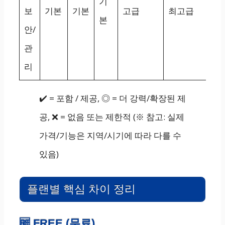
기
보
기본
기본
고급
최고급
본
안/
관
리
✔️ = 포함 / 제공, ◎ = 더 강력/확장된 제
공, ❌ = 없음 또는 제한적 (※ 참고: 실제
가격/기능은 지역/시기에 따라 다를 수
있음)
플랜별 핵심 차이 정리
🆓 FREE (무료)