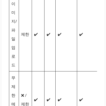
이
미
지/
파
제한
✔️
✔️
✔️
✔️
일
업
로
드
무
제
한
❌ /
✔️
✔️
✔️
✔️
메
제한