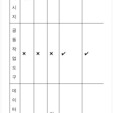
시
지
공
동
작
❌
❌
❌
✔️
✔️
업
도
구
데
이
터