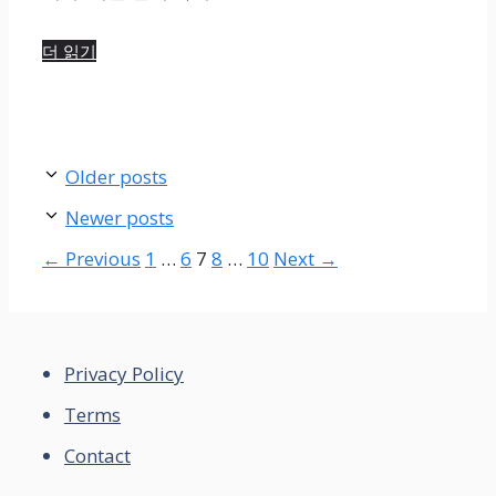
더 읽기
Older posts
Newer posts
Page
Page
Page
Page
Page
←
Previous
1
…
6
7
8
…
10
Next
→
Privacy Policy
Terms
Contact