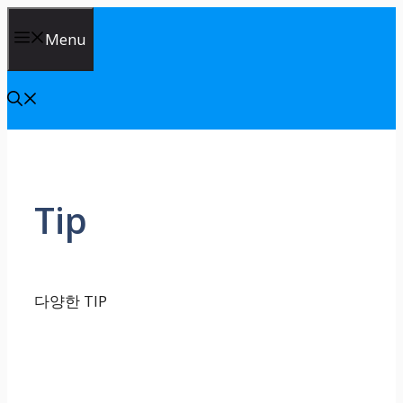
Skip
Menu
to
content
Tip
다양한 TIP