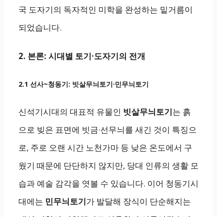
국 도자기의 독자적인 미학을 완성하는 밑거름이
되었습니다.
2. 본론: 시대별 토기·도자기의 전개
2.1 선사~청동기: 빗살무늬토기·민무늬토기
신석기시대의 대표적 유물인
빗살무늬토기
는 흙
으로 빚은 표면에 빗금·선무늬를 새긴 것이 특징으
로, 주로 오랜 시간 노천가마 등 낮은 온도에서 구
웠기 때문에 단단하지 않지만, 당대 인류의 생활 모
습과 예술 감각을 엿볼 수 있습니다. 이어 청동기시
대에는
민무늬토기
가 발달해 장식이 단순해지는