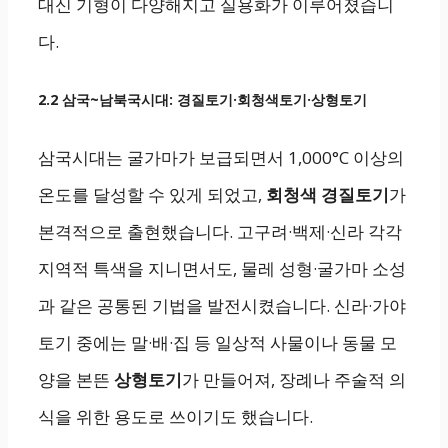
대신 기형이 다양해지고 실용화가 이루어졌습니
다.
2.2 삼국~남북국시대: 경질토기·회청색토기·상형토기
삼국시대는 굴가마가 보급되면서 1,000°C 이상의
온도를 달성할 수 있게 되었고,
회청색 경질토기
가
본격적으로 출현했습니다. 고구려·백제·신라 각각
지역적 특색을 지니면서도, 물레 성형·굴가마 소성
과 같은 공통된 기법을 발전시켰습니다. 신라·가야
토기 중에는 말·배·집 등 일상적 사물이나 동물 모
양을 본뜬
상형토기
가 만들어져, 장례나 주술적 의
식을 위한 용도로 쓰이기도 했습니다.